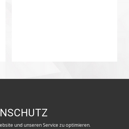
Besuche uns in den sozialen Netzwerken!
ENSCHUTZ
bsite und unseren Service zu optimieren.