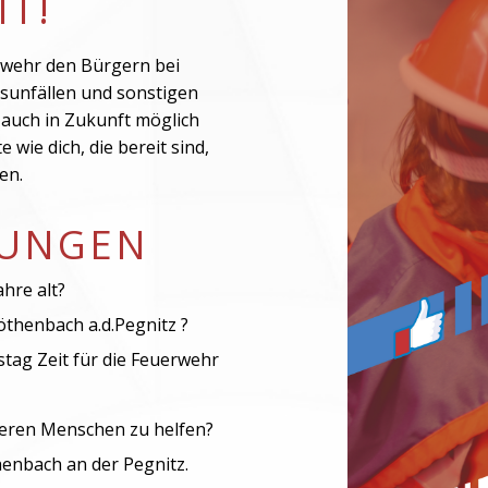
T!
rwehr den Bürgern bei
unfällen und sonstigen
s auch in Zukunft möglich
 wie dich, die bereit sind,
en.
ZUNGEN
hre alt?
öthenbach a.d.Pegnitz ?
tag Zeit für die Feuerwehr
deren Menschen zu helfen?
nbach an der Pegnitz.