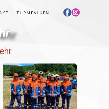
AKT
TURMFALKEN
​r
ehr