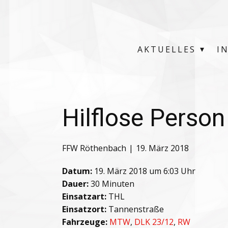
AKTUELLES
I
Hilflose Perso
FFW Röthenbach
19. März 2018
Datum:
19. März 2018 um 6:03 Uhr
Dauer:
30 Minuten
Einsatzart:
THL
Einsatzort:
Tannenstraße
Fahrzeuge:
MTW
,
DLK 23/12
,
RW