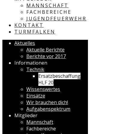
MANNSCHAFT
FACHBEREICHE
JUGENDFEUERWEHR
KONTAKT
TURMFALKEN
Aktuelles
Aktuelle Berichte
Berichte vor 2017
Informationen
Technik
Ersatzbeschaffung
HLF 20
Wissenswertes
Einsätze
Wir brauchen dich!
Aufgabenspektrum
Mitglieder
Mannschaft
Fachbereiche