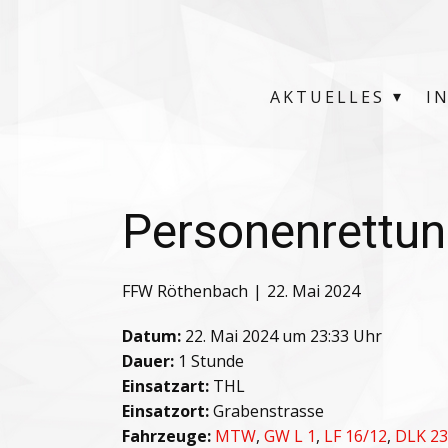
AKTUELLES
I
Personenrettung
FFW Röthenbach
22. Mai 2024
Datum:
22. Mai 2024 um 23:33 Uhr
Dauer:
1 Stunde
Einsatzart:
THL
Einsatzort:
Grabenstrasse
Fahrzeuge:
MTW
,
GW L 1
,
LF 16/12
,
DLK 23