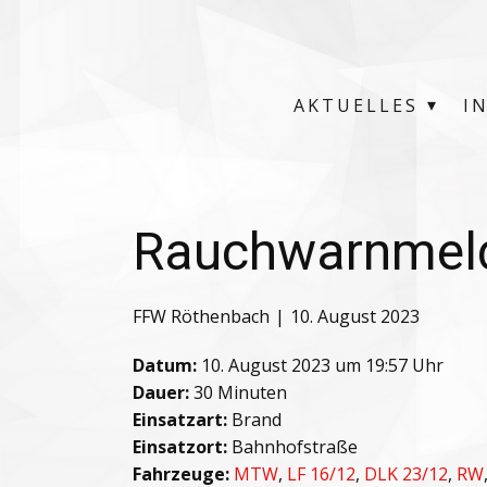
AKTUELLES
I
Rauchwarnmel
FFW Röthenbach
10. August 2023
Datum:
10. August 2023 um 19:57 Uhr
Dauer:
30 Minuten
Einsatzart:
Brand
Einsatzort:
Bahnhofstraße
Fahrzeuge:
MTW
,
LF 16/12
,
DLK 23/12
,
RW