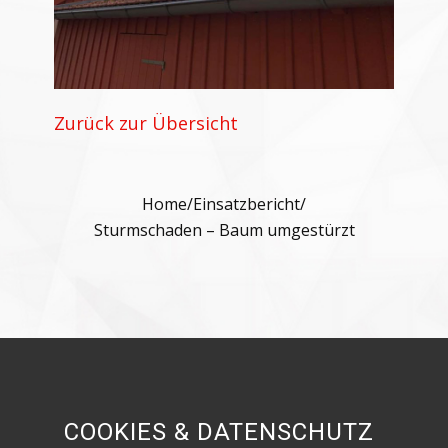
Zurück zur Übersicht
Home
/
Einsatzbericht
/
Sturmschaden – Baum umgestürzt
Besuche uns in den sozialen Netzwerken!
COOKIES & DATENSCHUTZ