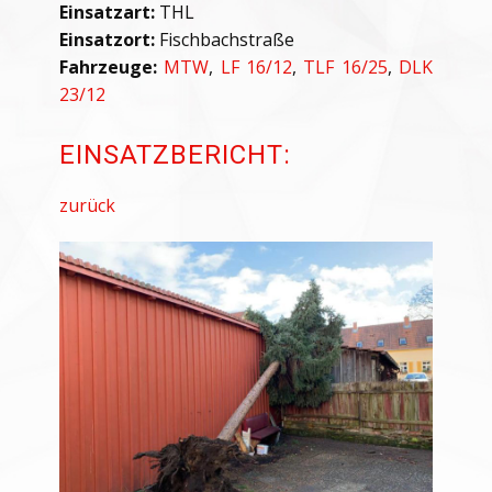
Einsatzart:
THL
Einsatzort:
Fischbachstraße
Fahrzeuge:
MTW
,
LF 16/12
,
TLF 16/25
,
DLK
23/12
EINSATZBERICHT:
zurück