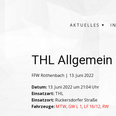
AKTUELLES
I
THL Allgemein
FFW Röthenbach
13. Juni 2022
Datum:
13. Juni 2022 um 21:04 Uhr
Einsatzart:
THL
Einsatzort:
Rückersdorfer Straße
Fahrzeuge:
MTW
,
GW L 1
,
LF 16/12
,
RW