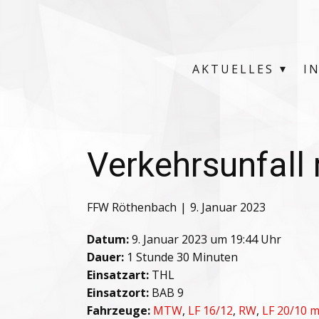
AKTUELLES
I
Verkehrsunfall
FFW Röthenbach
9. Januar 2023
Datum:
9. Januar 2023 um 19:44 Uhr
Dauer:
1 Stunde 30 Minuten
Einsatzart:
THL
Einsatzort:
BAB 9
Fahrzeuge:
MTW
,
LF 16/12
,
RW
,
LF 20/10 m