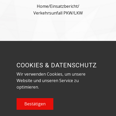
Home
/
Einsatzbericht
/
Verkehrsunfall PKW/LKW
Besuche uns in den sozialen Netzwerken!
COOKIES & DATENSCHUTZ
Wir verwenden Cookies, um unsere
Website und unseren Service zu
optimieren.
Datenschutzerklärung & Impressum
Content Copyright Feuerwehr Röthenbach an
Bestätigen
der Pegnitz, 2023