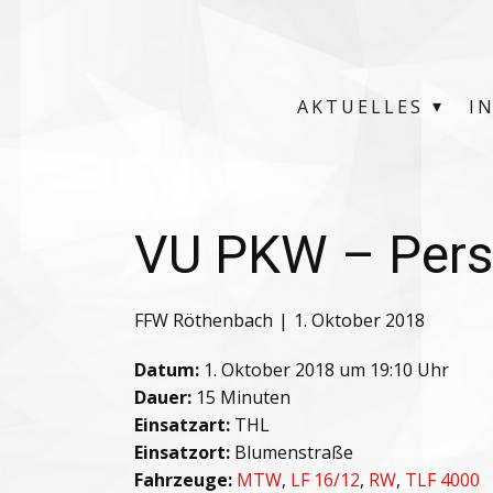
AKTUELLES
I
VU PKW – Pers
FFW Röthenbach
1. Oktober 2018
Datum:
1. Oktober 2018 um 19:10 Uhr
Dauer:
15 Minuten
Einsatzart:
THL
Einsatzort:
Blumenstraße
Fahrzeuge:
MTW
,
LF 16/12
,
RW
,
TLF 4000