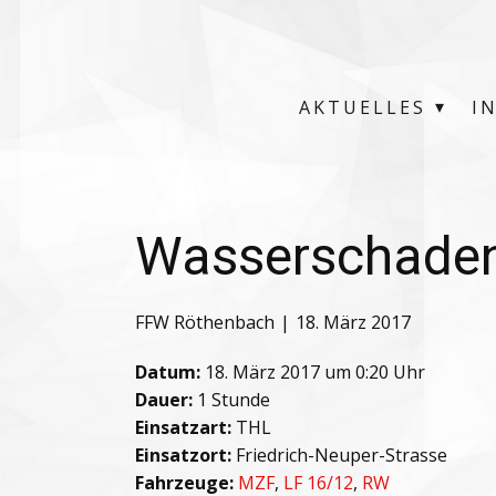
AKTUELLES
I
Wasserschade
FFW Röthenbach
18. März 2017
Datum:
18. März 2017 um 0:20 Uhr
Dauer:
1 Stunde
Einsatzart:
THL
Einsatzort:
Friedrich-Neuper-Strasse
Fahrzeuge:
MZF
,
LF 16/12
,
RW