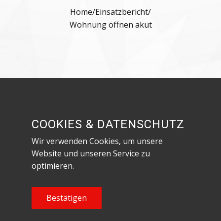
Home
/
Einsatzbericht
/
Wohnung öffnen akut
Besuche uns in den sozialen Netzwerken!
COOKIES & DATENSCHUTZ
Wir verwenden Cookies, um unsere
Website und unseren Service zu
optimieren.
Datenschutzerklärung & Impressum
Content Copyright Feuerwehr Röthenbach an
Bestätigen
der Pegnitz, 2023