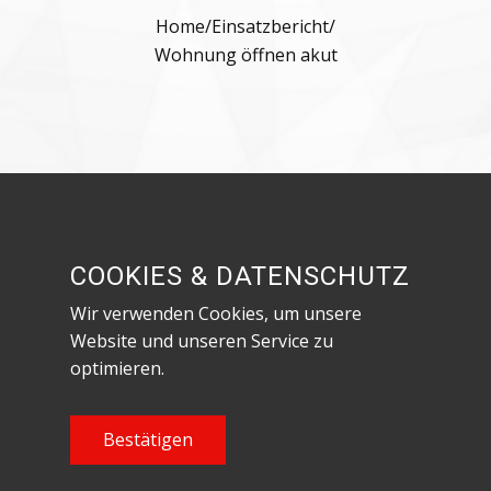
Home
/
Einsatzbericht
/
Wohnung öffnen akut
Besuche uns in den sozialen Netzwerken!
COOKIES & DATENSCHUTZ
Wir verwenden Cookies, um unsere
Website und unseren Service zu
optimieren.
Datenschutzerklärung & Impressum
Content Copyright Feuerwehr Röthenbach an
Bestätigen
der Pegnitz, 2023