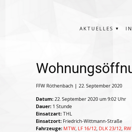
AKTUELLES
I
Wohnungsöffnu
FFW Röthenbach
22. September 2020
Datum:
22. September 2020 um 9:02 Uhr
Dauer:
1 Stunde
Einsatzart:
THL
Einsatzort:
Friedrich-Wittmann-Straße
Fahrzeuge:
MTW
,
LF 16/12
,
DLK 23/12
,
RW