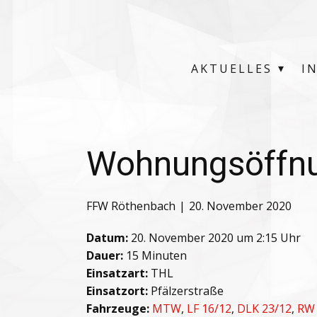
AKTUELLES
I
Wohnungsöffnu
FFW Röthenbach
20. November 2020
Datum:
20. November 2020 um 2:15 Uhr
Dauer:
15 Minuten
Einsatzart:
THL
Einsatzort:
Pfälzerstraße
Fahrzeuge:
MTW
,
LF 16/12
,
DLK 23/12
,
RW