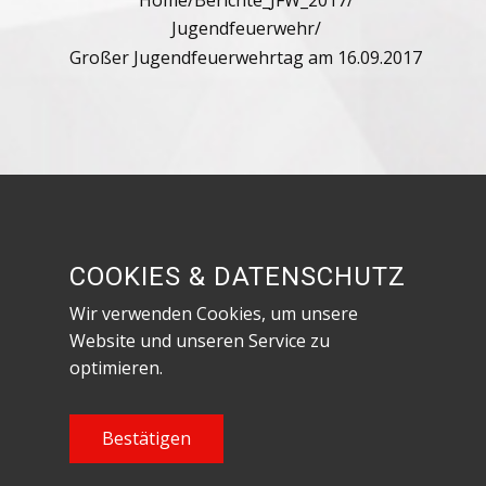
Home
/
Berichte_JFW_2017
/
Jugendfeuerwehr
/
Großer Jugendfeuerwehrtag am 16.09.2017
Besuche uns in den sozialen Netzwerken!
COOKIES & DATENSCHUTZ
Wir verwenden Cookies, um unsere
Website und unseren Service zu
optimieren.
Datenschutzerklärung & Impressum
Content Copyright Feuerwehr Röthenbach an
Bestätigen
der Pegnitz, 2023