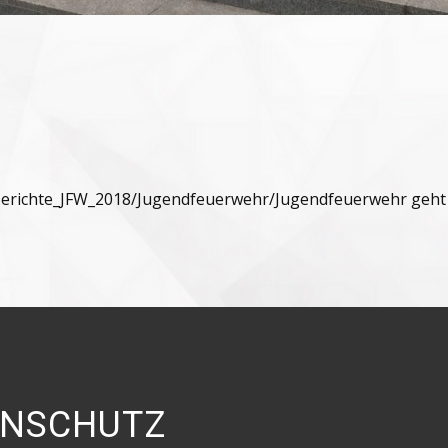
erichte_JFW_2018
/
Jugendfeuerwehr
/
Jugendfeuerwehr geht 
Besuche uns in den sozialen Netzwerken!
ENSCHUTZ